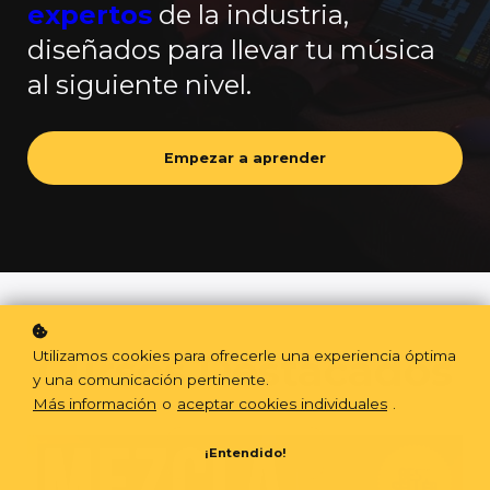
expertos
de la industria,
diseñados para llevar tu música
al siguiente nivel.
Empezar a aprender
Cursos Destacados
Utilizamos cookies para ofrecerle una experiencia óptima
y una comunicación pertinente.
Más información
o
aceptar cookies individuales
.
¡Entendido!